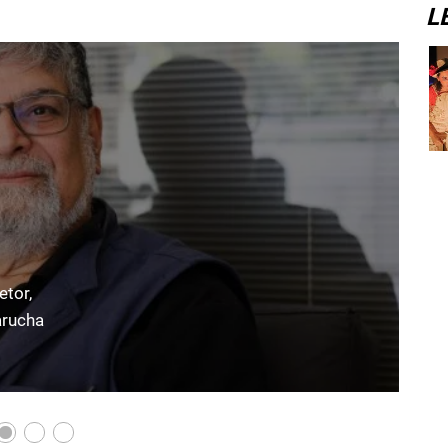
L
etor,
V
arucha
L
No