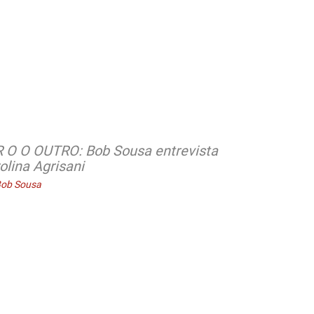
 O O OUTRO: Bob Sousa entrevista
VER O OUTR
olina Agrisani
Ítalo Laure
Bob Sousa
por Bob Sousa