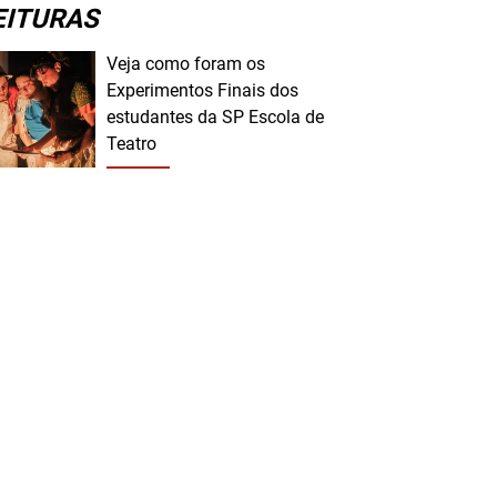
EITURAS
Veja como foram os
Experimentos Finais dos
estudantes da SP Escola de
Teatro
eja como foi o lançamento do livro “Língua no Divã @
íngua no Palco”
tícias |
31/10/2025