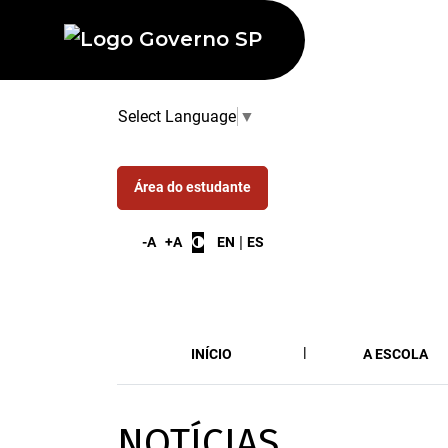
Select Language
▼
Área do estudante
|
-A
+A
EN
ES
INÍCIO
A ESCOLA
NOTÍCIAS