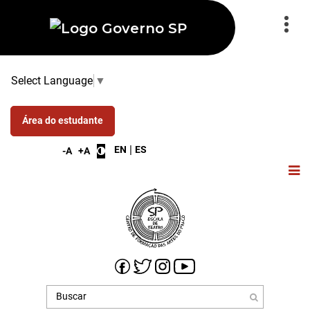
Select Language
▼
Área do estudante
|
EN
ES
-A
+A