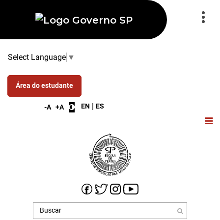
Select Language
▼
Área do estudante
|
EN
ES
-A
+A