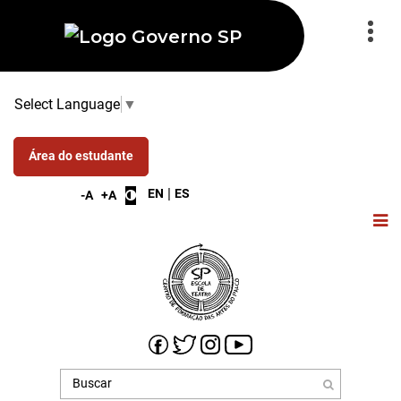
Select Language
▼
Área do estudante
|
EN
ES
-A
+A